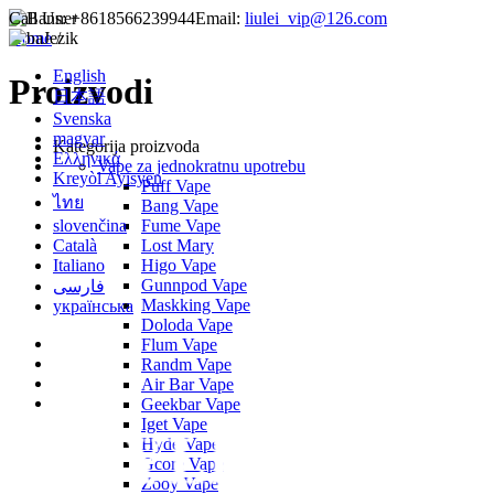
Call Us:
+8618566239944
Email:
liulei_vip@126.com
Home
Jezik
/
English
Proizvodi
日本語
Svenska
magyar
Kategorija proizvoda
Ελληνικά
Vape za jednokratnu upotrebu
Kreyòl Ayisyen
Puff Vape
ไทย
Bang Vape
Fume Vape
slovenčina
Lost Mary
Català
Higo Vape
Italiano
Gunnpod Vape
فارسی
Maskking Vape
українська
Doloda Vape
Flum Vape
Randm Vape
Air Bar Vape
Geekbar Vape
Iget Vape
Hyde Vape
Gcore Vape
Zooy Vape