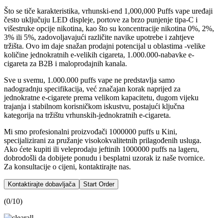
Što se tiče karakteristika, vrhunski-end 1,000,000 Puffs vape uređaji
često uključuju LED displeje, portove za brzo punjenje tipa-C i
višestruke opcije nikotina, kao što su koncentracije nikotina 0%, 2%,
3% ili 5%, zadovoljavajući različite navike upotrebe i zahtjeve
tržišta. Ovo im daje snažan prodajni potencijal u oblastima -velike
količine jednokratnih e-velikih cigareta, 1.000.000-nabavke e-
cigareta za B2B i maloprodajnih kanala.
Sve u svemu, 1.000.000 puffs vape ne predstavlja samo
nadogradnju specifikacija, već značajan korak naprijed za
jednokratne e-cigarete prema velikom kapacitetu, dugom vijeku
trajanja i stabilnom korisničkom iskustvu, postajući ključna
kategorija na tržištu vrhunskih-jednokratnih e-cigareta.
Mi smo profesionalni proizvođači 1000000 puffs u Kini,
specijalizirani za pružanje visokokvalitetnih prilagođenih usluga.
Ako ćete kupiti ili veleprodaju jeftinih 1000000 puffs na lageru,
dobrodošli da dobijete ponudu i besplatni uzorak iz naše tvornice.
Za konsultacije o cijeni, kontaktirajte nas.
Kontaktirajte dobavljača
Start Order
(
0
/10)