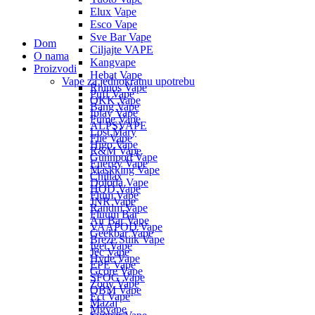
Elux Vape
Esco Vape
Sve Bar Vape
Dom
Ciljajte VAPE
O nama
Kangvape
Proizvodi
Hebat Vape
Vape za jednokratnu upotrebu
Rhinos Vape
Puff Vape
OKK Vape
Bang Vape
Iplay Vape
Fume Vape
ALPSVAPE
Lost Mary
Flie Vape
Higo Vape
R&M Vape
Gunnpod Vape
Energy Vape
Maskking Vape
Chillax
Doloda Vape
HQD Vape
Flum Vape
JNR Vape
Randm Vape
Fluum Bar
Air Bar Vape
VAAPOD Vape
Geekbar Vape
Breze Stiik Vape
Iget Vape
Jec Vape
Hyde Vape
EPE Vape
Gcore Vape
SFOG Vape
Zooy Vape
QBM Vape
Ect Vape
Mazaj
Mgvape