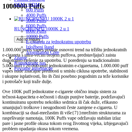
OEM / ODM
1000000 Puffs
600 Puffs
4000 Puffs
5000 Puffs
6000 Puffs
RUNCHUNFU 1000K 2 u 1
8000 Puffs
10000 Puffs
Add to Inquiry
E-cigareta za jednokratnu upotrebu
Izložbeni štand
1.000.000 puffs vapes postaje osnovni trend na tržištu jednokratnih
Atomization Core
e-cigareta s ultra-većim brojem puffova, predstavljajući zaista
Znanje
dugotrajno-rješenje za upotrebu. U poređenju sa tradicionalnim
Kontaktirajte nas
5.000-puff i 20.000-puff jednokratnim e-cigaretama, 1.000.000 puff
Povratne informacije
vapes nude značajne prednosti u smislu ciklusa upotrebe, stabilnosti
i ukupne isplativosti, što ih čini posebno pogodnim za teže korisnike
i potrošače koji traže dulje.
Ove 100K puff jednokratne e-cigarete obično imaju sistem za
tečnost-kapaciteta e-tečnosti i dizajn punjive baterije, podržavajući
kontinuiranu upotrebu nekoliko sedmica ili čak duže, efikasno
smanjujući troškove i neugodnosti česte zamjene e-cigareta. U
kombinaciji sa dual-mrežastim ili više{7}}mrežnim strukturama za
raspršivanje namotaja, 100K Puffs vape održavaju stabilan izlaz
pare i jasne profile okusa tokom svog životnog vijeka, izbjegavajući
problem opadanja okusa tokom vremena.