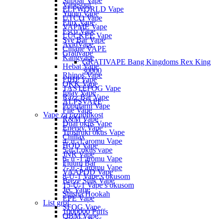
Supbar Vape
Vapesoul
ELFWORLD Vape
Yuoto Vape
UTCO Vape
Elux Vape
VAPME Vape
Esco Vape
LUCKEE Vape
Sve Bar Vape
AvidVape
Ciljajte VAPE
Grativape
Kangvape
GRATIVAPE Bang Kingdoms Rex King
Hebat Vape
30000
Rhinos Vape
FIHP Vape
OKK Vape
TASTEFOG Vape
Iplay Vape
Razz Bar Vape
ALPSVAPE
Popularni Vape
Flie Vape
Vape za raznolikost
R&M Vape
Dual okus Vape
Energy Vape
Trostruki okus Vape
Chillax
4- u -1 aromu Vape
HQD Vape
5-u-1 okus vape
JNR Vape
6- u -1 aromu Vape
Fluum Bar
7- u -1 aromu Vape
VAAPOD Vape
8-U-1 Vape s okusom
Breze Stiik Vape
15-U-1 Vape s okusom
Jec Vape
Shisha Hookah
EPE Vape
List grof
SFOG Vape
1000000 Puffs
QBM Vape