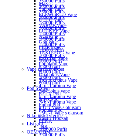
350000 Puffs
Mazaj
300000 Puffs
Supbar Vape
250000 Puffs
ELFWORLD Vape
200000 Puffs
UTCO Vape
180000 Puffs
VAPME Vape
160000 Puffs
LUCKEE Vape
150000 Puffs
AvidVape
140000 Puffs
Grativape
120000 Puffs
FIHP Vape
110000 Puffs
TASTEFOG Vape
100000 Puffs
Razz Bar Vape
90000 Puffs
Popularni Vape
85000 puff
Vape za raznolikost
80000 puff
Dual okus Vape
70000 puff
Trostruki okus Vape
60000 puff
4- u -1 aromu Vape
Pod System
5-u-1 okus vape
RELX Pod
6- u -1 aromu Vape
Anyx Pod
7- u -1 aromu Vape
Fumot Pod
8-U-1 Vape s okusom
Popular Pod
15-U-1 Vape s okusom
Nikotinske vrećice
Shisha Hookah
ELKA
List grof
JNR
1000000 Puffs
OEM/ODM
350000 Puffs