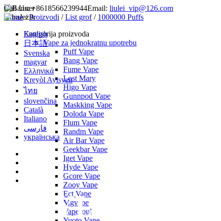
Call Us:
+8618566239944
Email:
liulei_vip@126.com
Home
Jezik
/
Proizvodi
/
List grof
/
1000000 Puffs
English
Kategorija proizvoda
Vape za jednokratnu upotrebu
日本語
Puff Vape
Svenska
Bang Vape
magyar
Fume Vape
Ελληνικά
Lost Mary
Kreyòl Ayisyen
Higo Vape
ไทย
Gunnpod Vape
slovenčina
Maskking Vape
Català
Doloda Vape
Italiano
Flum Vape
فارسی
Randm Vape
українська
Air Bar Vape
Geekbar Vape
Iget Vape
Hyde Vape
Gcore Vape
Zooy Vape
Ect Vape
Mgvape
Vapesoul
Yuoto Vape